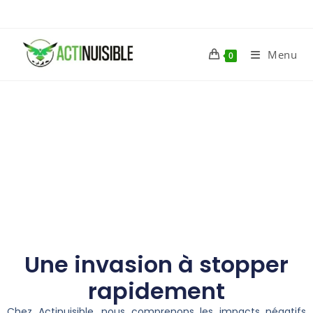
Menu
0
Les rongeurs
Une invasion à stopper
rapidement
Chez Actinuisible, nous comprenons les impacts négatifs